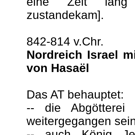
eine Zeit lang 
zustandekam].
842-814 v.Chr.
Nordreich Israel m
von Hasaël
Das AT behauptet:
-- die Abgötterei
weitergegangen sei
-- auch König Je