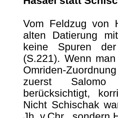
Hasaël statt Schis
Vom Feldzug von H
alten Datierung m
keine Spuren der
(S.221). Wenn man 
Omriden-Zuordnung 
zuerst Salomo 
berücksichtigt, kor
Nicht Schischak wa
Jh. v.Chr., sondern 