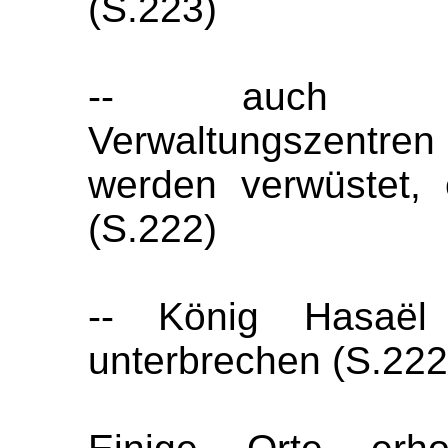
(S.223)
-- auch gro
Verwaltungszentre
werden verwüstet, 
(S.222)
-- König Hasaël 
unterbrechen (S.222