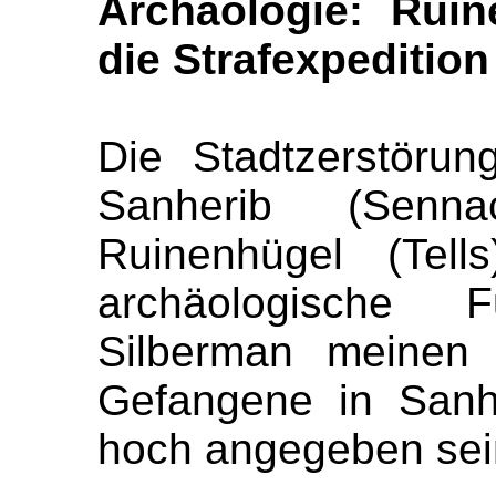
Archäologie: Ruin
die Strafexpedition
Die Stadtzerstöru
Sanherib (Senna
Ruinenhügel (Tell
archäologische F
Silberman meinen 
Gefangene in Sanh
hoch angegeben sein