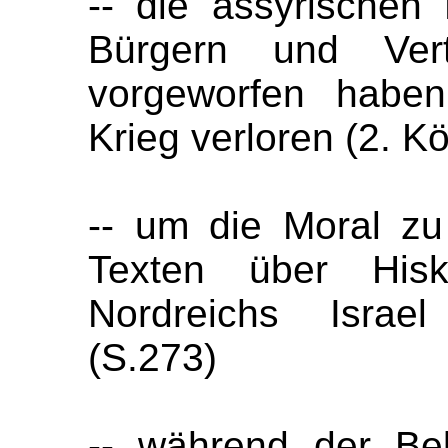
-- die assyrischen
Bürgern und Vert
vorgeworfen haben
Krieg verloren (2. K
-- um die Moral zu
Texten über His
Nordreichs Israel
(S.273)
-- während der Be