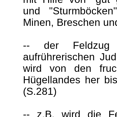
und "Sturmböcken"
Minen, Breschen und
-- der Feldzug
aufrührerischen Ju
wird von den fruc
Hügellandes her bi
(S.281)
-- z.B. wird die 