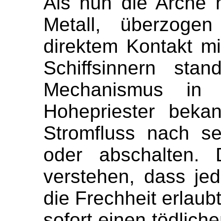
Als nun die Arche 
Metall, überzoge
direktem Kontakt m
Schiffsinnern sta
Mechanismus in
Hohepriester beka
Stromfluss nach se
oder abschalten. 
verstehen, dass jed
die Frechheit erlaub
sofort einen tödlic