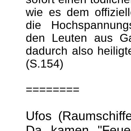
wie es dem offiziel
die Hochspannungs
den Leuten aus Ga
dadurch also heiligt
(S.154)
========
Ufos (Raumschiffe
Da kamen "Feue