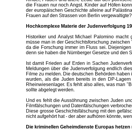
die Frauen nur noch Angst. Kinder auf Höfen konn
der europäischen Geschichte alleine auf Paläst
Frauen auf den Strassen von Berlin vergewaltigte
Hochkomplexe Materie der Judenverfolgung 1933
Historiker und Analyst Michael Palomino macht
müsse man in der Geschichtsforschung zwischen "
da die Forschung immer im Fluss sei. Diejenigen a
denn sie haben die Nürnberger Gesetze und den Stat
Ist damit Frieden auf Erden in Sachen Judenverf
Meldungen über die Judenverfolgung endlich die
Filme zu melden. Die deutschen Behörden haben 
wurden, als die Juden bereits in den DP-Lagern
Rheinwiesenlager. Es fehlt also alles, was man "
sollte abgelegt werden.
Und es fehlt die Aussöhnung zwischen Juden und 
Filmfälschungen und Datenfälschungen verbrochen 
Diese grosse Geschichtsfälschung mit den gefälsch
nicht aufgehört hat - der aber aufhören könnte, 
Die kriminellen Geheimdienste Europas hetzen 