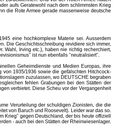
Kinder aufs Geratewohl nach dem schlimmsten Krieg
wenn die Rote Armee gerade massenweise deutsche
-1945 eine hochkomplexe Materie sei. Ausserdem
. Die Geschichtsschreibung revidiere sich immer,
ahl, Irving etc.), haben nie richtig recherchiert,
isionismus" ist nun ebenfalls "neutralisiert".
iminellen Geheimdienste und Medien Europas, ihre
 von 1935/1936 sowie die gefälschten Hitchcock-
trationslagern zuzulassen, wo DEUTSCHE begraben
esgleichen fehlen Grabungen bei den Stätten der
ngen verbietet. Diese Scheu vor der Vergangenheit
e Verurteilung der schuldigen Zionisten, die die
tet von Baruch und Roosevelt). Leider war das so.
 Krieg" gegen Deutschland, der bis heute offiziell
rden - auch bei den Stätten der Rheinwiesenlager.