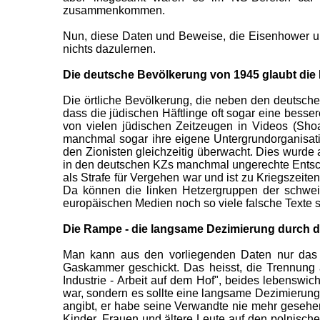
zusammenkommen.
Nun, diese Daten und Beweise, die Eisenhower und 
nichts dazulernen.
Die deutsche Bevölkerung von 1945 glaubt die
Die örtliche Bevölkerung, die neben den deutsche
dass die jüdischen Häftlinge oft sogar eine besse
von vielen jüdischen Zeitzeugen in Videos (Shoa
manchmal sogar ihre eigene Untergrundorganisati
den Zionisten gleichzeitig überwacht. Dies wurde
in den deutschen KZs manchmal ungerechte Entsc
als Strafe für Vergehen war und ist zu Kriegszeite
Da können die linken Hetzergruppen der schweiz
europäischen Medien noch so viele falsche Texte s
Die Rampe - die langsame Dezimierung durch d
Man kann aus den vorliegenden Daten nur das F
Gaskammer geschickt. Das heisst, die Trennung 
Industrie - Arbeit auf dem Hof", beides lebenswic
war, sondern es sollte eine langsame Dezimierung
angibt, er habe seine Verwandte nie mehr gesehe
Kinder, Frauen und ältere Leute auf den polnisc