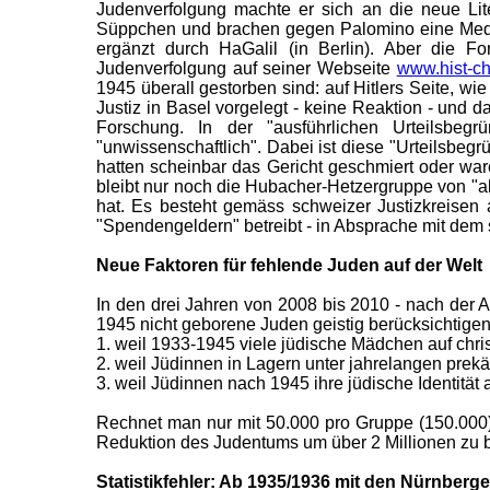
Judenverfolgung machte er sich an die neue Lit
Süppchen und brachen gegen Palomino eine Medie
ergänzt durch HaGalil (in Berlin). Aber die F
Judenverfolgung auf seiner Webseite
www.hist-c
1945 überall gestorben sind: auf Hitlers Seite, w
Justiz in Basel vorgelegt - keine Reaktion - und
Forschung. In der "ausführlichen Urteilsbe
"unwissenschaftlich". Dabei ist diese "Urteilsbegr
hatten scheinbar das Gericht geschmiert oder waren
bleibt nur noch die Hubacher-Hetzergruppe von "ak
hat. Es besteht gemäss schweizer Justizkreisen 
"Spendengeldern" betreibt - in Absprache mit dem s
Neue Faktoren für fehlende Juden auf der Welt
In den drei Jahren von 2008 bis 2010 - nach der 
1945 nicht geborene Juden geistig berücksichtige
1. weil 1933-1945 viele jüdische Mädchen auf ch
2. weil Jüdinnen in Lagern unter jahrelangen prek
3. weil Jüdinnen nach 1945 ihre jüdische Identitä
Rechnet man nur mit 50.000 pro Gruppe (150.000),
Reduktion des Judentums um über 2 Millionen zu be
Statistikfehler: Ab 1935/1936 mit den Nürnberg