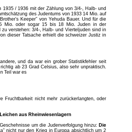
n 1935 / 1936 mit der Zählung von 3/4-, Halb- und
esamtschätzung des Judentums von 1933 14 Mio. auf
Brother's Keeper" von Yehuda Bauer. Und für die
5 Mio. oder sogar 15 bis 18 Mio. Juden in der
zu verstehen: 3/4-, Halb- und Vierteljuden sind in
on dieser Tatsache erhielt die schweizer Justiz in
ndere, und da war ein grober Statistikfehler seit
ichtig ab 23 Grad Celsius, also sehr unpraktisch.
n Teil war es
e Fruchtbarkeit nicht mehr zurückerlangten, oder
 Leichen aus Rheinwiesenlagern
r Geschehnisse um die Judenverfolgung hinzu:
Die
a" nicht nur den Krieg in Europa absichtlich um 2