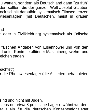
u warten, sondern als Deutschland dann "zu früh"
rden sollten, die der ganzen Welt absolut Glauben
cock schnitt daraufhin systematisch Filmsequenzen
wiesenlagern (mit Deutschen, meist in grauen
und
oder in Zivilkleidung) systematisch als jüdische
ie falschen Angaben von Eisenhower und von den
d unter Kontrolle alliierter Maschinengewehre und
Leichen tragen
achtet")
 die Rheinwiesenlager (die Alliierten behaupteten
d und nicht mit Juden.
istens nur etwa 8 polnische Lager erwähnt werden,
allein für die deutschen Konzentrationslager