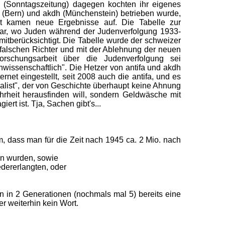
z (Sonntagszeitung) dagegen kochten ihr eigenes
(Bern) und akdh (Münchenstein) betrieben wurde,
eit kamen neue Ergebnisse auf. Die Tabelle zur
klar, wo Juden während der Judenverfolgung 1933-
mitberücksichtigt. Die Tabelle wurde der schweizer
 falschen Richter und mit der Ablehnung der neuen
rschungsarbeit über die Judenverfolgung sei
unwissenschaftlich". Die Hetzer von antifa und akdh
rnet eingestellt, seit 2008 auch die antifa, und es
nalist", der von Geschichte überhaupt keine Ahnung
hrheit herausfinden will, sondern Geldwäsche mit
rt ist. Tja, Sachen gibt's...
, dass man für die Zeit nach 1945 ca. 2 Mio. nach
en wurden, sowie
edererlangten, oder
n in 2 Generationen (nochmals mal 5) bereits eine
r weiterhin kein Wort.