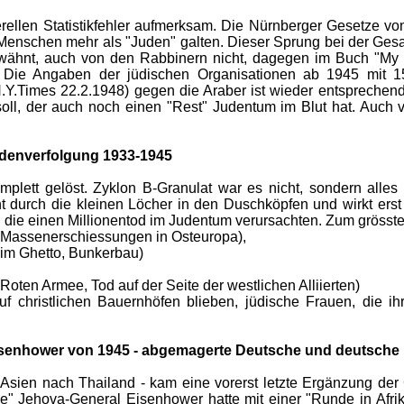
rellen Statistikfehler aufmerksam. Die Nürnberger Gesetze vo
o. Menschen mehr als "Juden" galten. Dieser Sprung bei der G
rwähnt, auch von den Rabbinern nicht, dagegen im Buch "My 
 Die Angaben der jüdischen Organisationen ab 1945 mit 1
N.Y.Times 22.2.1948) gegen die Araber ist wieder entsprechend 
soll, der auch noch einen "Rest" Judentum im Blut hat. Auch v
udenverfolgung 1933-1945
plett gelöst. Zyklon B-Granulat war es nicht, sondern alles a
 durch die kleinen Löcher in den Duschköpfen und wirkt erst r
 die einen Millionentod im Judentum verursachten. Zum grösste
(Massenerschiessungen in Osteuropa),
 im Ghetto, Bunkerbau)
oten Armee, Tod auf der Seite der westlichen Alliierten)
 christlichen Bauernhöfen blieben, jüdische Frauen, die ihr
Eisenhower von 1945 - abgemagerte Deutsche und deutsche
Asien nach Thailand - kam eine vorerst letzte Ergänzung de
e" Jehova-General Eisenhower hatte mit einer "Runde in Afrik