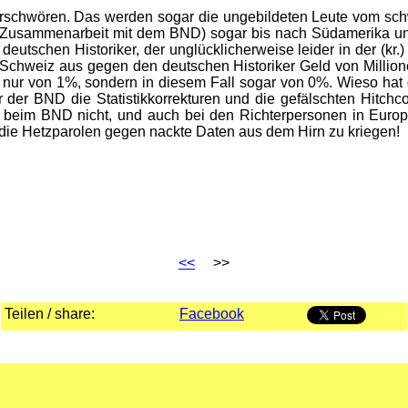
erschwören. Das werden sogar die ungebildeten Leute vom sch
n Zusammenarbeit mit dem BND) sogar bis nach Südamerika und 
utschen Historiker, der unglücklicherweise leider in der (kr.
r Schweiz aus gegen den deutschen Historiker Geld von Milli
ht nur von 1%, sondern in diesem Fall sogar von 0%. Wieso ha
der BND die Statistikkorrekturen und die gefälschten Hitchc
 beim BND nicht, und auch bei den Richterpersonen in Europa
die Hetzparolen gegen nackte Daten aus dem Hirn zu kriegen!
<<
>>
Teilen / share:
Facebook