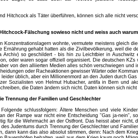
Hitchcock als Täter überführen, können sich alle nicht versc
 Hitchcock-Fälschung sowieso nicht und weiss auch warum
n Konzentrationslagern wohnte, vermutete meistens gleich die
re Ernährung gehabt hatten als die Zivilbevölkerung, weil die
 Archiv) so geschildert - bis hin zu Leichtbier in Auschwitz
on, oder waren sogar offiziell organisiert. Die deutschen 
 aber von den alliierten Medien alles schön verschwiegen und
heidungen oder Racheaktionen gewisser Wärter oder Kommand
n leider üblich, aber ein Millionenmord an den Juden durch Gas 
er Sozialisten von Helmut Hubacher, antifa in Bern und ak
chreiben, die Daten ändern sich nicht. Daten können sich nicht
ie Trennung der Familien und Geschlechter
olgende schlussfolgern: Ältere Menschen und viele Kinder w
an der Rampe war nicht eine Entscheidung "Gas ja-nein", so
htig für die Wehrmacht an der Ostfront. Das heisst aber nich
 des Judentums durch Trennung der Geschlechter und Familien
n, dann kann das also absolut stimmen, denn: Nach dem Krieg 
hen Bauernhöfen behalten, weil aus dem Krieg kaum noch Männ