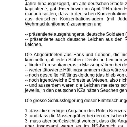
Jahre hinausgezögert, um alle deutschen Städte 
kapitulierte, gab Eisenhower im April 1945 dem F
machen sollten, dass in deutschen Konzentrations
aus deutschen Konzentrationslagern (mit Jud
Wehrmachtuniformen) zusammen und
-- präsentierte ausgehungerte, deutsche Soldaten
-- präsentierte auch deutsche Leichen aus den R
Leichen.
Die Abgeordneten aus Paris und London, die ni
kriminellen, alliierten Stäben. Deutsche Leichen
alliierter Fernsehkameras in Massengräbern bei d
-- weder tätowierte Häftlingsnummern (das wäre v
-- noch gestreifte Häftlingskleidung (das blieb vo
-- noch irgendwelche Erdreste aufwiesen, also nic
-- und ausserdem waren die Leichen meistens schn
jeweils, in den deutschen KZs hätten Seuchen geher
Die grosse Schlussfolgerung dieser Filmfälschunge
1. dass die niedrigen Angaben des Roten Kreuzes 
2. und dass die Massengräber bei den deutsche
3. muss aber berücksichtigt werden, dass die Ang
aber insgesamt waren es im NS-Bereich ca. 3