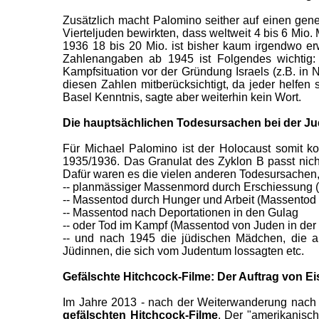
Zusätzlich macht Palomino seither auf einen gene
Vierteljuden bewirkten, dass weltweit 4 bis 6 Mi
1936 18 bis 20 Mio. ist bisher kaum irgendwo e
Zahlenangaben ab 1945 ist Folgendes wichtig:
Kampfsituation vor der Gründung Israels (z.B. in 
diesen Zahlen mitberücksichtigt, da jeder helfen 
Basel Kenntnis, sagte aber weiterhin kein Wort.
Die hauptsächlichen Todesursachen bei der J
Für Michael Palomino ist der Holocaust somit kom
1935/1936. Das Granulat des Zyklon B passt nicht
Dafür waren es die vielen anderen Todesursachen,
-- planmässiger Massenmord durch Erschiessung 
-- Massentod durch Hunger und Arbeit (Massentod
-- Massentod nach Deportationen in den Gulag
-- oder Tod im Kampf (Massentod von Juden in der R
-- und nach 1945 die jüdischen Mädchen, die auf
Jüdinnen, die sich vom Judentum lossagten etc.
Gefälschte Hitchcock-Filme: Der Auftrag von 
Im Jahre 2013 - nach der Weiterwanderung nach 
gefälschten Hitchcock-Filme
. Der "amerikanisch