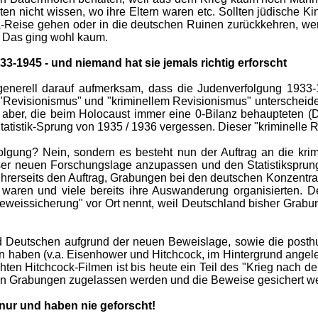
ten nicht wissen, wo ihre Eltern waren etc. Sollten jüdische 
ina-Reise gehen oder in die deutschen Ruinen zurückkehren, 
? Das ging wohl kaum.
-1945 - und niemand hat sie jemals richtig erforscht
 generell darauf aufmerksam, dass die Judenverfolgung 1933
Revisionismus" und "kriminellem Revisionismus" unterscheiden
ber, die beim Holocaust immer eine 0-Bilanz behaupteten (Dr. W
istik-Sprung von 1935 / 1936 vergessen. Dieser "kriminelle Rev
olgung? Nein, sondern es besteht nun der Auftrag an die kr
ser neuen Forschungslage anzupassen und den Statistiksprung
ihrerseits den Auftrag, Grabungen bei den deutschen Konzen
 waren und viele bereits ihre Auswanderung organisierten. D
Beweissicherung" vor Ort nennt, weil Deutschland bisher Grabu
Deutschen aufgrund der neuen Beweislage, sowie die posthum
haben (v.a. Eisenhower und Hitchcock, im Hintergrund angelei
ten Hitchcock-Filmen ist bis heute ein Teil des "Krieg nach dem
wenn Grabungen zugelassen werden und die Beweise gesichert we
nur und haben nie geforscht!