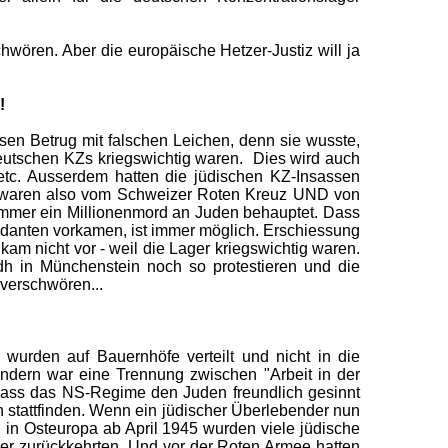
hwören. Aber die europäische Hetzer-Justiz will ja
!
sen Betrug mit falschen Leichen, denn sie wusste,
 deutschen KZs kriegswichtig waren. Dies wird auch
 etc. Ausserdem hatten die jüdischen KZ-Insassen
KZs waren also vom Schweizer Roten Kreuz UND von
 immer ein Millionenmord an Juden behauptet. Dass
anten vorkamen, ist immer möglich. Erschiessung
kam nicht vor - weil die Lager kriegswichtig waren.
dh in Münchenstein noch so protestieren und die
 verschwören...
urden auf Bauernhöfe verteilt und nicht in die
ndern war eine Trennung zwischen "Arbeit in der
t, dass das NS-Regime den Juden freundlich gesinnt
 stattfinden. Wenn ein jüdischer Überlebender nun
in Osteuropa ab April 1945 wurden viele jüdische
er zurückkehrten. Und vor der Roten Armee hatten