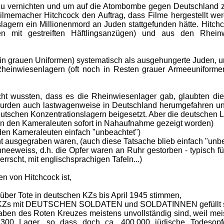
zu vernichten und um auf die Atombombe gegen Deutschland z
ilmemacher Hitchcock den Auftrag, dass Filme hergestellt we
lagern ein Millionenmord an Juden stattgefunden hätte. Hitch
en mit gestreiften Häftlingsanzügen) und aus den Rhein
 (in grauen Uniformen) systematisch als ausgehungerte Juden, 
heinwiesenlagern (oft noch in Resten grauer Armeeuniformen 
cht wussten, dass es die Rheinwiesenlager gab, glaubten d
 wurden auch lastwagenweise in Deutschland herumgefahren un
eutschen Konzentrationslagern beigesetzt. Aber die deutschen 
on den Kameraleuten sofort in Nahaufnahme gezeigt worden)
n den Kameraleuten einfach "unbeachtet")
ht ausgegraben waren, (auch diese Tatsache blieb einfach "unbe
eeweiss, d.h. die Opfer waren an Ruhr gestorben - typisch für
rscht, mit englischsprachigen Tafeln...)
n von Hitchcock ist,
über Tote in deutschen KZs bis April 1945 stimmen,
n KZs mit DEUTSCHEN SOLDATEN und SOLDATINNEN gefüllt sin
aben des Roten Kreuzes meistens unvollständig sind, weil me
00 Lager, so dass doch ca. 400.000 jüdische Todesopfer 