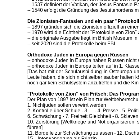
-- 1537 definiert der Vatikan, der Jesus-Fantasie-P
-- 1540 erfolgt die Gründung des Jesuitenordens m
Die Zionisten-Fantasien und ein paar "Protokol
-- 1897 gründen sich die Zionisten offiziell an ein
-- 1970 wird die Echtheit der "Protokolle von Zion
-- die originale Ausgabe liegt im British Museum i
-- seit 2020 sind die Protokolle beim FBI
Orthodoxe Juden in Europa gegen Russen
-- orthodoxe Juden in Europa haben Russen nicht 
-- orthodoxe Juden in Europa teilen auf in 1. Kla
[Das hat mit der Schulausbildung in Osteuropa und
Leute haben, die sich nicht selber sauber halten 
noch gar kein Schulsystem anzutreffen und die Kin
"Protokolle von Zion" von Fritsch: Das Progra
Der Plan von 1897 ist ein Plan zur Weltbeherrsch
1. Nichtjuden sollen verwirrt werden
2. Kontrolle über Schule - 3. ... - 4. Presse - 5. Polit
6. Schwächung - 7. Freiheit Gleichheit - 8. Sklaven
10. Zerstörung [Weltkriege und Not organisieren,
führen]
11. Bordelle zur Schwächung zulassen - 12. Dschun
15. Unterwanderung als Prinzip