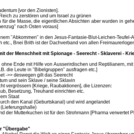
dentum [vor den Zionisten].
Reich zu zerstören und um Israel zu grünen
ch für die Masse, die eigentlichen Absichten aber wurden in g
nenzug" nach Osten voraus]
einem "Abkommen" in den Jesus-Fantasie-Blut-Leichen-Teufel-A
 etc., Bnei Brith ist der Dachverband von allen Freimaurerloge
mit der Menschheit mit Spionage - Seerecht - Sklaverei - Kri
ge ohne Ende mit Hilfe von Ausserirdischen und Reptilianern, mi
B. die Leute in "Bibelgruppen" ausfragen etc.]
net ->> deswegen gilt das Seerecht
ntum und sein Sklave / seine Sklavin
Macht vergrössern [Kriege, Raubaktionen], die Lizenzen:
aub, Besetzung, Treuhand einrichten etc.
dem Staat
durch den Kanal (Geburtskanal) und wird angelandet
 (Lieferungshalle)
und der Mutterkuchen ist für den Strohmann [Pharma verwertet P
ner "Übergabe"