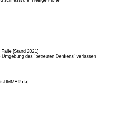
 schliesst die "Heilige Pforte"
0 Fälle [Stand 2021]
die Umgebung des "betreuten Denkens" verlassen
n
 ist IMMER da]