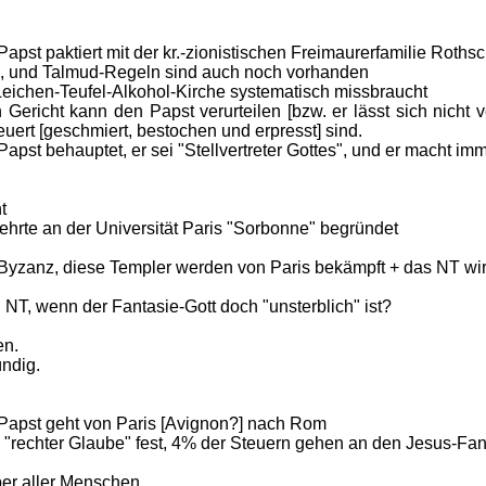
apst paktiert mit der kr.-zionistischen Freimaurerfamilie Rothsc
a, und Talmud-Regeln sind auch noch vorhanden
-Leichen-Teufel-Alkohol-Kirche systematisch missbraucht
n Gericht kann den Papst verurteilen [bzw. er lässt sich nicht v
uert [geschmiert, bestochen und erpresst] sind.
apst behauptet, er sei "Stellvertreter Gottes", und er macht imm
t
hrte an der Universität Paris "Sorbonne" begründet
 Byzanz, diese Templer werden von Paris bekämpft + das NT wi
n NT, wenn der Fantasie-Gott doch "unsterblich" ist?
en.
ndig.
-Papst geht von Paris [Avignon?] nach Rom
ls "rechter Glaube" fest, 4% der Steuern gehen an den Jesus-Fant
rper aller Menschen