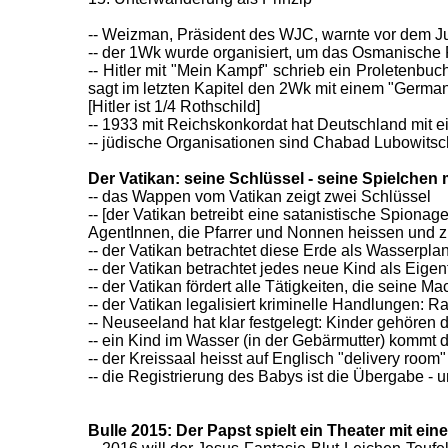
-- Weizman, Präsident des WJC, warnte vor dem Ju
-- der 1Wk wurde organisiert, um das Osmanische 
-- Hitler mit "Mein Kampf" schrieb ein Proletenbu
sagt im letzten Kapitel den 2Wk mit einem "Germa
[Hitler ist 1/4 Rothschild]
-- 1933 mit Reichskonkordat hat Deutschland mit 
-- jüdische Organisationen sind Chabad Lubowitsch
Der Vatikan: seine Schlüssel - seine Spielchen 
-- das Wappen vom Vatikan zeigt zwei Schlüssel
-- [der Vatikan betreibt eine satanistische Spiona
AgentInnen, die Pfarrer und Nonnen heissen und z.
-- der Vatikan betrachtet diese Erde als Wasserpla
-- der Vatikan betrachtet jedes neue Kind als Eige
-- der Vatikan fördert alle Tätigkeiten, die seine 
-- der Vatikan legalisiert kriminelle Handlungen: R
-- Neuseeland hat klar festgelegt: Kinder gehören 
-- ein Kind im Wasser (in der Gebärmutter) kommt 
-- der Kreissaal heisst auf Englisch "delivery room"
-- die Registrierung des Babys ist die Übergabe - 
Bulle 2015: Der Papst spielt ein Theater mit ei