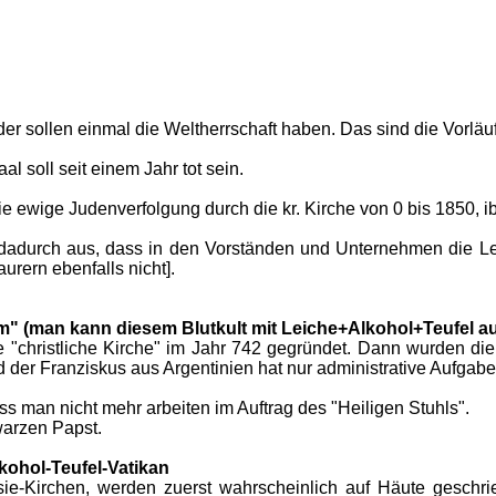
 sollen einmal die Weltherrschaft haben. Das sind die Vorläuf
al soll seit einem Jahr tot sein.
ie ewige Judenverfolgung durch die kr. Kirche von 0 bis 1850, i
5 dadurch aus, dass in den Vorständen und Unternehmen die Le
urern ebenfalls nicht].
m" (man kann diesem Blutkult mit Leiche+Alkohol+Teufel a
"christliche Kirche" im Jahr 742 gegründet. Dann wurden die "
 der Franziskus aus Argentinien hat nur administrative Aufgabe
s man nicht mehr arbeiten im Auftrag des "Heiligen Stuhls".
warzen Papst.
kohol-Teufel-Vatikan
ie-Kirchen, werden zuerst wahrscheinlich auf Häute geschr