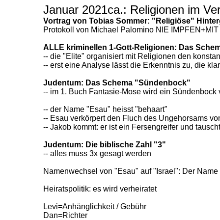
Januar 2021ca.: Religionen im Ver
Vortrag von Tobias Sommer: "Religiöse" Hinter
Protokoll von Michael Palomino NIE IMPFEN+MI
ALLE kriminellen 1-Gott-Religionen: Das Schem
-- die "Elite" organisiert mit Religionen den konst
-- erst eine Analyse lässt die Erkenntnis zu, die k
Judentum: Das Schema "Sündenbock"
-- im 1. Buch Fantasie-Mose wird ein Sündenbock v
-- der Name "Esau" heisst "behaart"
-- Esau verkörpert den Fluch des Ungehorsams von 
-- Jakob kommt: er ist ein Fersengreifer und tausc
Judentum: Die biblische Zahl "3"
-- alles muss 3x gesagt werden
Namenwechsel von "Esau" auf "Israel": Der Name "
Heiratspolitik: es wird verheiratet
Levi=Anhänglichkeit / Gebühr
Dan=Richter