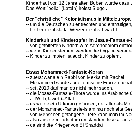
Kinderhaut von 12 Jahre alten Buben wurde dazu
Das Wort "bolla" (Latein) heisst Siegel.
Der "christliche" Kolonialismus in Mitteleuropa
-- um die Deutschen zu entrechten und entmutigen, 
-- Eichenmehl stärkt, Weizenmehl schwächt
Kinderkult und Kinderopfer im Jesus-Fantasie-
-- von gefolterten Kindern wird Adrenochrom ent
-- wenn Kinder sterben, werden die Organe verarbe
-- Kinder zu impfen ist auch, Kinder zu opfern.
Etwas Mohammed-Fantasie-Koran
-- zuerst war a ein Rabbi von Mekka mit Rachel
-- Mohammed wurde Jude, um seine Frau zu heira
-- seit 2019 darf man es nicht mehr sagen.
-- die Moses-Fantasie-Thora wurde ins Arabische ü
-- JHWH (Jaweh)=Allah
-- es wurde ein Urkoran gefunden, der älter als M
-- der Mohammed-Fantasie-Islam hat noch alte Ges
-- von Menschen gefangene Tiere kann man im Na
-- also aus dem Judentum entstanden Jesus-Fant
-- da sind die Krieger von El Shaddai