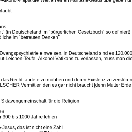
l-Alkohol-Papst die Welt an einen Fantasie-Jesus übergeben und
rlaubt
ans
ht" (in Deutscheland im "bürgerlichen Gesetzbuch" so definiert)
ndliche im "betreuten Denken"
die Zwangspsychiatrie einweisen, in Deutscheland sind es 120.00
-Blut-Leichen-Teufel-Alkohol-Vatikans zu verlassen, muss man 
en das Recht, andere zu mobben und deren Existenz zu zerstöre
FALSCHER Vermittler, den es gar nicht braucht [denn Mutter Erde
= Sklavengemeinschaft für die Religion
en
r 300 bis 1000 Jahre fehlen
ie-Jesus, das ist nicht eine Zahl