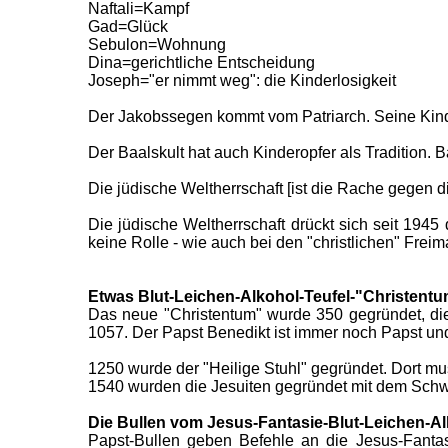
Naftali=Kampf
Gad=Glück
Sebulon=Wohnung
Dina=gerichtliche Entscheidung
Joseph="er nimmt weg": die Kinderlosigkeit
Der Jakobssegen kommt vom Patriarch. Seine Kinder
Der Baalskult hat auch Kinderopfer als Tradition. Ba
Die jüdische Weltherrschaft [ist die Rache gegen d
Die jüdische Weltherrschaft drückt sich seit 194
keine Rolle - wie auch bei den "christlichen" Freima
Etwas Blut-Leichen-Alkohol-Teufel-"Christentu
Das neue "Christentum" wurde 350 gegründet, die 
1057. Der Papst Benedikt ist immer noch Papst und
1250 wurde der "Heilige Stuhl" gegründet. Dort mus
1540 wurden die Jesuiten gegründet mit dem Sch
Die Bullen vom Jesus-Fantasie-Blut-Leichen-Al
Papst-Bullen geben Befehle an die Jesus-Fantas