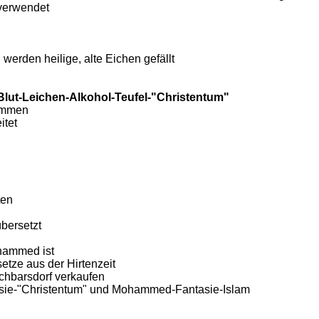
 verwendet
werden heilige, alte Eichen gefällt
Blut-Leichen-Alkohol-Teufel-"Christentum"
nommen
itet
ten
bersetzt
ohammed ist
etze aus der Hirtenzeit
chbarsdorf verkaufen
asie-"Christentum" und Mohammed-Fantasie-Islam