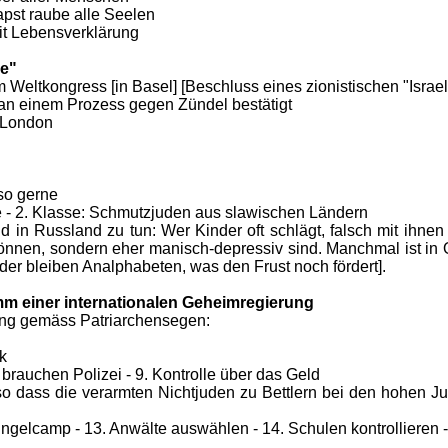
apst raube alle Seelen
it Lebensverklärung
le"
em Weltkongress [in Basel] [Beschluss eines zionistischen "Israe
" an einem Prozess gegen Zündel bestätigt
n London
so gerne
sse - 2. Klasse: Schmutzjuden aus slawischen Ländern
 in Russland zu tun: Wer Kinder oft schlägt, falsch mit ihne
können, sondern eher manisch-depressiv sind. Manchmal ist in
der bleiben Analphabeten, was den Frust noch fördert].
mm einer internationalen Geheimregierung
ung gemäss Patriarchensegen:
ik
 brauchen Polizei - 9. Kontrolle über das Geld
 so dass die verarmten Nichtjuden zu Bettlern bei den hohen 
gelcamp - 13. Anwälte auswählen - 14. Schulen kontrollieren -