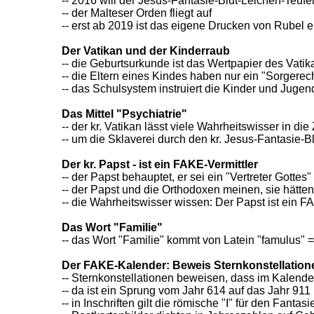
-- 2016 will der Jesus-Fantasie-Blut-Leichen-Teufe
-- der Malteser Orden fliegt auf
-- erst ab 2019 ist das eigene Drucken von Rubel e
Der Vatikan und der Kinderraub
-- die Geburtsurkunde ist das Wertpapier des Vatik
-- die Eltern eines Kindes haben nur ein "Sorgerec
-- das Schulsystem instruiert die Kinder und Juge
Das Mittel "Psychiatrie"
-- der kr. Vatikan lässt viele Wahrheitswisser in 
-- um die Sklaverei durch den kr. Jesus-Fantasie
Der kr. Papst - ist ein FAKE-Vermittler
-- der Papst behauptet, er sei ein "Vertreter Gottes"
-- der Papst und die Orthodoxen meinen, sie hätt
-- die Wahrheitswisser wissen: Der Papst ist ein 
Das Wort "Familie"
-- das Wort "Familie" kommt von Latein "famulus" 
Der FAKE-Kalender: Beweis Sternkonstellation
-- Sternkonstellationen beweisen, dass im Kalende
-- da ist ein Sprung vom Jahr 614 auf das Jahr 911
-- in Inschriften gilt die römische "I" für den Fantas