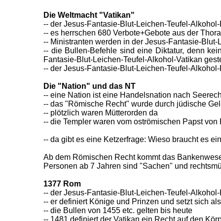
Die Weltmacht "Vatikan"
-- der Jesus-Fantasie-Blut-Leichen-Teufel-Alkohol-P
-- es herrschen 680 Verbote+Gebote aus der Thor
-- Ministranten werden in der Jesus-Fantasie-Blut
-- die Bullen-Befehle sind eine Diktatur, denn kei
Fantasie-Blut-Leichen-Teufel-Alkohol-Vatikan geste
-- der Jesus-Fantasie-Blut-Leichen-Teufel-Alkohol-P
Die "Nation" und das NT
-- eine Nation ist eine Handelsnation nach Seerech
-- das "Römische Recht" wurde durch jüdische Gele
-- plötzlich waren Mütterorden da
-- die Templer waren vom oströmischen Papst von
-- da gibt es eine Ketzerfrage: Wieso braucht es ei
Ab dem Römischen Recht kommt das Bankenwes
Personen ab 7 Jahren sind "Sachen" und rechtsmü
1377 Rom
-- der Jesus-Fantasie-Blut-Leichen-Teufel-Alkohol
-- er definiert Könige und Prinzen und setzt sich a
-- die Bullen von 1455 etc. gelten bis heute
-- 1481 definiert der Vatikan ein Recht auf den Kö