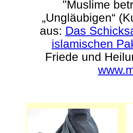
"Muslime bet
„Ungläubigen“ (Ku
aus:
Das Schicksal
islamischen Pa
Friede und Heilun
www.m