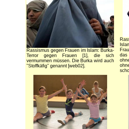
x
Ras
Isl
Fra
Rassismus gegen Frauen im Islam: Burka-
das 
Terror gegen Frauen [1], die sich
ohn
vermummen müssen. Die Burka wird auch
ohne
"Stoffkäfig" genannt [web02].
scho