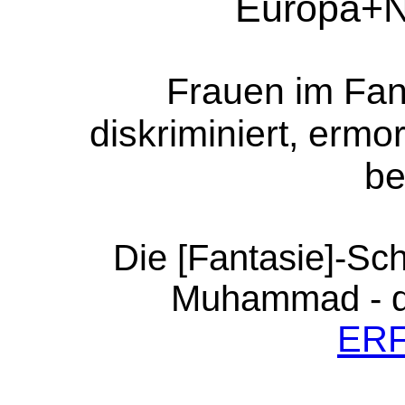
Europa+N
Frauen im Fan
diskriminiert, ermo
be
Die [Fantasie]-S
Muhammad - d
ER