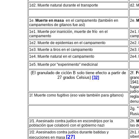
1d2. Muerte natural durante el transporte
d2. M
1e.
Muerte en masa
en el campamento (también en
2e.
M
campamentos de gitanos fue así)
1e1. Muerte por inanición, muerte de frío
en el
2e1. 
campamento
camp
1e2. Muerte de epidemias en el campamento
2e2.
1e3. Muerte a tiros en el campamento
2e3. 
1e4. Muerte natural en el campamento
2e4. 
1e5. Muerte por "experimento" medicinal
(El granulado de ciclón B solo tiene efecto a partir de
2f.
F
27 grados Celsius)
[32]
gran
1941
fugan
judí
1f. Muerte como fugitivo (eso vale también para gitanos)
regl
denu
2g.
"
Rusi
1f1. Asesinado contra judíos en escondrijos por la
2h.
M
población que colaboró con el gobierno nazi
las 
1f2. Asesinados contra judíos durante batidas y
2h1. 
[27]
siber
ejecuciones en masa