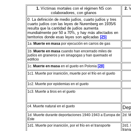
1.
Víctimas mortales con el régimen NS con
2.
V
colaboradores, con gitanos
0. La definición de medio judíos, cuarto judíos y tres
cuarto judíos con las leyes de Nuremberg en 1935/6
resulta que la cantidad de judíos aumenta
mundialmente por 50 a 70%, y hay más afectados en
territorios donde esas leyes son aplicadas
[25]
1a.
Muerte en masa
por ejecución en carros de gas
1b.
Muerte en masa
cuando han encerrado miles de
judíos en graneros y en sinagogas y han quemado el
edificio
[28]
1c.
Muerte en masa
en el gueto en Polonia
1c1. Muerte por inanición, muerte por el frío en el gueto
1c2. Muerte por epidemias en el gueto
1c3. Muerte a tiros en el gueto
c4. Muerte natural en el gueto
Dep
1d. Muerte durante deportaciones 1940-1943 a Europa de
2d. M
Este
1d1. Muerte por inanición, por el frío en el transporte
2d1. 
trans