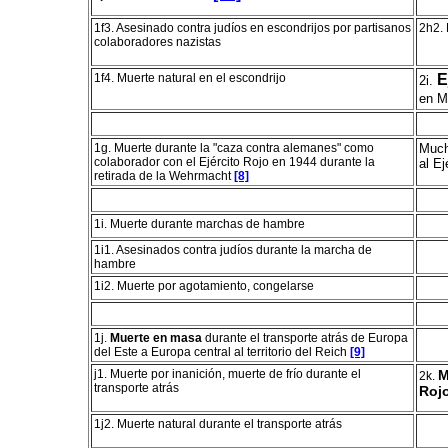
1f3. Asesinado contra judíos en escondrijos por partisanos
2h2. 
colaboradores nazistas
1f4. Muerte natural en el escondrijo
E
2i.
en M
1g. Muerte durante la "caza contra alemanes" como
Much
colaborador con el Ejército Rojo en 1944 durante la
al Ej
retirada de la Wehrmacht
[8]
1i. Muerte durante marchas de hambre
1i1. Asesinados contra judíos durante la marcha de
hambre
1i2. Muerte por agotamiento, congelarse
1j.
Muerte en masa
durante el transporte atrás de Europa
del Este a Europa central al territorio del Reich
[9]
j1. Muerte por inanición, muerte de frío durante el
M
2k.
transporte atrás
Roj
1j2. Muerte natural durante el transporte atrás