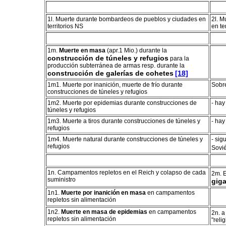
1l. Muerte durante bombardeos de pueblos y ciudades en
2l. M
territorios NS
en te
1m.
Muerte en masa
(apr.1 Mio.) durante la
construcción de túneles y refugios
para la
producción subterránea de armas resp. durante la
construcción de galerías de cohetes
[18]
1m1. Muerte por inanición, muerte de frío
durante
Sobre
construcciones de túneles y refugios
1m2. Muerte por epidemias
durante construcciones de
- hay
túneles y refugios
1m3. Muerte a tiros
durante construcciones de túneles y
- hay
refugios
1m4. Muerte natural
durante construcciones de túneles y
- sig
refugios
Sovié
1n. Campamentos repletos en el Reich y colapso de cada
2m. E
suministro
giga
1n1.
Muerte por inanición en masa
en campamentos
repletos sin alimentación
1n2.
Muerte en masa de epidemias
en campamentos
2n. a
repletos sin alimentación
"reli