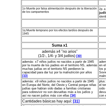
1o Muerte por falsa alimentación después de la liberación
2p. a
de los campamentos
judí
ident
1q Muerte temprano por los efectos tardíos después de
1945
Suma x1
además x4 "no arios"
(1/2-, 1/4- y 3/4 judíos)
[30]
además: x7 niños judíos no nacidos a partir de 1945
adem
por la muerte de los padres en el territorio NS, además
en el
muchas judías en el territorio NS perdieron la
los 
capacidad para dar luz por la malnutrición por años
Sovié
[33]
maln
además: x9 niños judíos no nacidos a partir de 1945
plus:
en Europa del Norte, del Oeste y Central porque niñas
el te
judías que habían sido dadas a familias cristianas
sido 
para sobrevivir no son devueltas más a los judíos y
devu
así no nacen judíos más con ellas
[34]
con e
Cantidades básicas hay aquí:
[31]