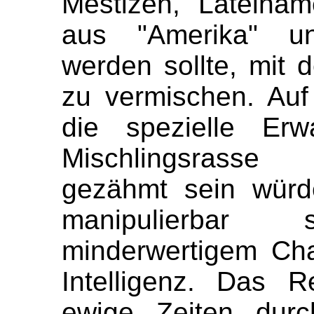
Mestizen, Lateinam
aus "Amerika" un
werden sollte, mit 
zu vermischen. Auf
die spezielle Erw
Mischlingsrasse
gezähmt sein würd
manipulierba
minderwertigem Cha
Intelligenz. Das R
ewige Zeiten durc