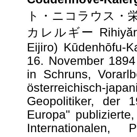
ト・ニコラウス・
カレルギー Rihiyăru
Eijiro) Kūdenhōfu-Ka
16. November 1894 
in Schruns, Vorarl
österreichisch-ja
Geopolitiker, der 
Europa" publizierte
Internationalen, 