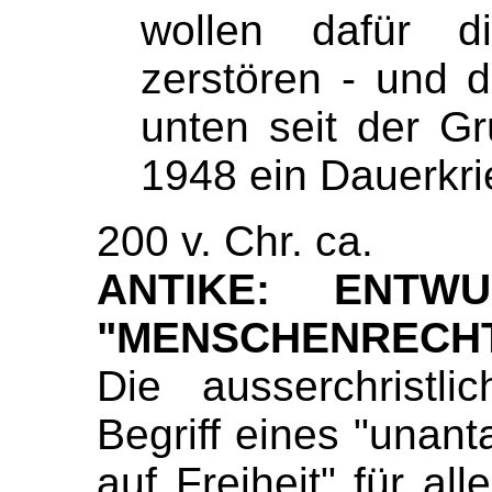
wollen dafür d
zerstören - und 
unten seit der Gr
1948 ein Dauerkrie
200 v. Chr. ca.
ANTIKE: ENTW
"MENSCHENRECH
Die ausserchristli
Begriff eines "unan
auf Freiheit" für al