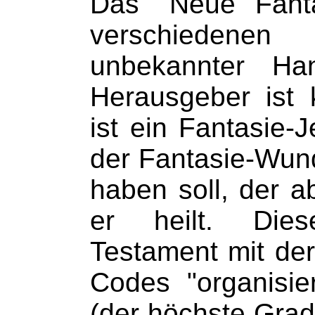
Das "Neue Fanta
verschieden
unbekannter Ha
Herausgeber ist
ist ein
Fantasie-
J
der Fantasie-Wund
haben soll, der a
er heilt. Die
Testament mit der
Codes "organisie
(der höchste Grad 