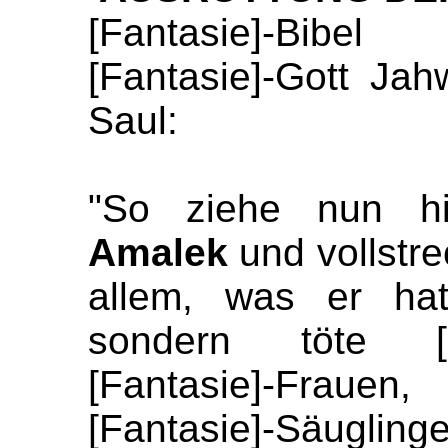
[Fantasie]-Bibel 
[Fantasie]-Gott Jah
Saul:
"So ziehe nun h
Amalek
und vollstr
allem, was er hat
sondern töte [F
[Fantasie]-
Frauen
[Fantasie]-
Säuglin