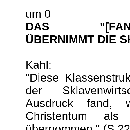
um 0
DAS "[FANTAS
ÜBERNIMMT DIE S
Kahl:
"Diese Klassenstruk
der
Sklavenwirts
Ausdruck fand, w
Christentum als 
übernommen." (S.22