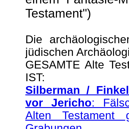
Testament")
Die archäologisch
jüdischen Archäolog
GESAMTE Alte Tes
IST:
Silberman / Finke
vor Jericho
: Fäls
Alten Testament 
Grabungen