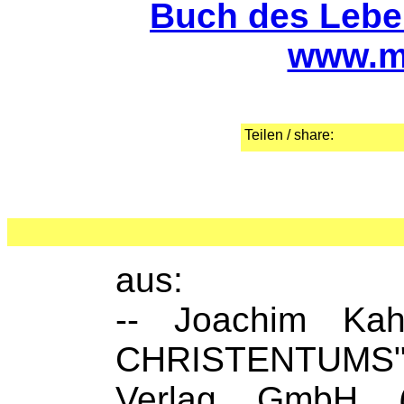
Buch des Leben
www.m
Teilen / share:
aus:
-- Joachim K
CHRISTENTUMS";
Verlag GmbH (r