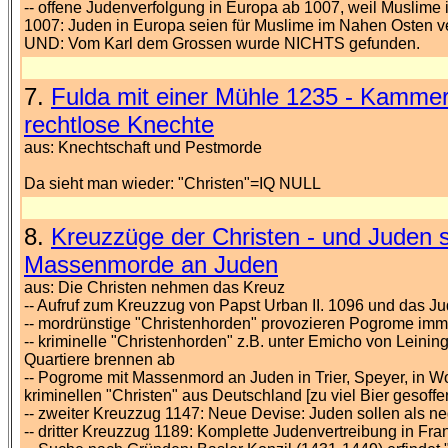
-- offene Judenverfolgung in Europa ab 1007, weil Muslime i
1007: Juden in Europa seien für Muslime im Nahen Osten v
UND: Vom Karl dem Grossen wurde NICHTS gefunden.
7.
Fulda mit einer Mühle 1235 - Kammer
rechtlose Knechte
aus: Knechtschaft und Pestmorde
Da sieht man wieder: "Christen"=IQ NULL
8.
Kreuzzüge der Christen - und Juden s
Massenmorde an Juden
aus: Die Christen nehmen das Kreuz
-- Aufruf zum Kreuzzug von Papst Urban II. 1096 und das Ju
-- mordrünstige "Christenhorden" provozieren Pogrome imme
-- kriminelle "Christenhorden" z.B. unter Emicho von Lein
Quartiere brennen ab
-- Pogrome mit Massenmord an Juden in Trier, Speyer, in 
kriminellen "Christen" aus Deutschland [zu viel Bier gesoffe
-- zweiter Kreuzzug 1147: Neue Devise: Juden sollen als 
-- dritter Kreuzzug 1189: Komplette Judenvertreibung in Fra