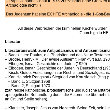
-- Papst Johannes-Paul II 1978-2005: Israel ohne Grenzen 
Archäologie nicht (!)
Das Judentum hat eine ECHTE Archäologie - die 1-Gott-Bew
All diese Verbrechen der kriminellen Kirche wurden
Church go to HEL
Literatur
Literaturauswahl: zum Antijudaismus und Antisemitismus
-- Baeck, Leo: Paulus, die Pharisäer und das Neue Testame
-- Broder, Henryk M.: Der ewige Antisemit. Frankfurt a.M. 19
-- Elbogen, Ismar: Geschichte der Juden (1920)
-- Elbogen, Ismar: Geschichte der Juden in Deutschland (19
-- Kisch, Guido: Forschungen zur Rechts- und Sozialgeschic
-- Karl Heinrich Rengstorf / Siegfried von Kortzfleisch (Hsg.
-- Band 1, Stuttgart 1968
-- Band 2, Stuttgart 1970
(zahlreiche katholische, protestantische und jüdische Mitar
apologetische Behandlung durch die Autoren nie übernehmen
an Ort und Stelle sehen).
-- Klausner, Joseph: Jesus von Nazareth. Seine Zeit, sein L