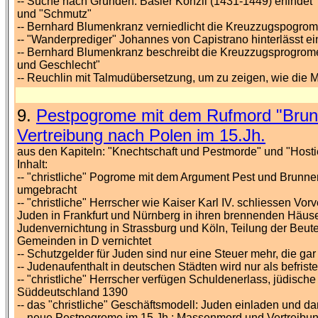
-- Suche nach Gründen: Basler Konzil (1431-1449) erfindet 
und "Schmutz"
-- Bernhard Blumenkranz verniedlicht die Kreuzzugspogrom
-- "Wanderprediger" Johannes von Capistrano hinterlässt e
-- Bernhard Blumenkranz beschreibt die Kreuzzugsprogrome
und Geschlecht"
-- Reuchlin mit Talmudübersetzung, um zu zeigen, wie die
9.
Pestpogrome mit dem Rufmord "Brun
Vertreibung nach Polen im 15.Jh.
aus den Kapiteln: "Knechtschaft und Pestmorde" und "Hos
Inhalt:
-- "christliche" Pogrome mit dem Argument Pest und Brunn
umgebracht
-- "christliche" Herrscher wie Kaiser Karl IV. schliessen V
Juden in Frankfurt und Nürnberg in ihren brennenden Häuse
Judenvernichtung in Strassburg und Köln, Teilung der Beute
Gemeinden in D vernichtet
-- Schutzgelder für Juden sind nur eine Steuer mehr, die gar 
-- Judenaufenthalt in deutschen Städten wird nur als befriste
-- "christliche" Herrscher verfügen Schuldenerlass, jüdische 
Süddeutschland 1390
-- das "christliche" Geschäftsmodell: Juden einladen und 
-- neue Pestpogrome im 15.Jh.: Massenmord und Vertreibu