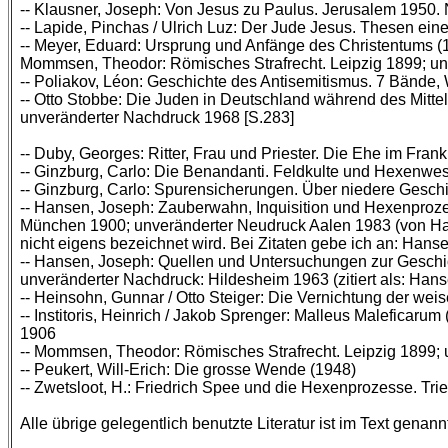
-- Klausner, Joseph: Von Jesus zu Paulus. Jerusalem 1950. 
-- Lapide, Pinchas / Ulrich Luz: Der Jude Jesus. Thesen ein
-- Meyer, Eduard: Ursprung und Anfänge des Christentums 
Mommsen, Theodor: Römisches Strafrecht. Leipzig 1899; un
-- Poliakov, Léon: Geschichte des Antisemitismus. 7 Bände,
-- Otto Stobbe: Die Juden in Deutschland während des Mittelal
unveränderter Nachdruck 1968 [S.283]
-- Duby, Georges: Ritter, Frau und Priester. Die Ehe im Fran
-- Ginzburg, Carlo: Die Benandanti. Feldkulte und Hexenwes
-- Ginzburg, Carlo: Spurensicherungen. Über niedere Geschi
-- Hansen, Joseph: Zauberwahn, Inquisition und Hexenproze
München 1900; unveränderter Neudruck Aalen 1983 (von Ha
nicht eigens bezeichnet wird. Bei Zitaten gebe ich an: Hans
-- Hansen, Joseph: Quellen und Untersuchungen zur Geschi
unveränderter Nachdruck: Hildesheim 1963 (zitiert als: Hans
-- Heinsohn, Gunnar / Otto Steiger: Die Vernichtung der wei
-- Institoris, Heinrich / Jakob Sprenger: Malleus Maleficar
1906
-- Mommsen, Theodor: Römisches Strafrecht. Leipzig 1899;
-- Peukert, Will-Erich: Die grosse Wende (1948)
-- Zwetsloot, H.: Friedrich Spee und die Hexenprozesse. Tri
Alle übrige gelegentlich benutzte Literatur ist im Text genann