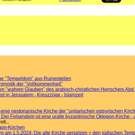
he "Tempeldom" aus Ruinenteilen
nmystik der "Vollkommenheit"
en "wahren Glauben" des arabisch-christlichen Herrschers Abd 
d in Jerusalem - Kreuzzüge - Islamzeit
eine nestorianische Kirche der "unitarischen ostsyrischen Kirc
Der Felsendom ist eine uralte byzantinische Oktogon-Kirche - 
tt...
gon-Kirchen
g am 1.5.2024: Die alte Kirche versetzen + den jüdischen Tem