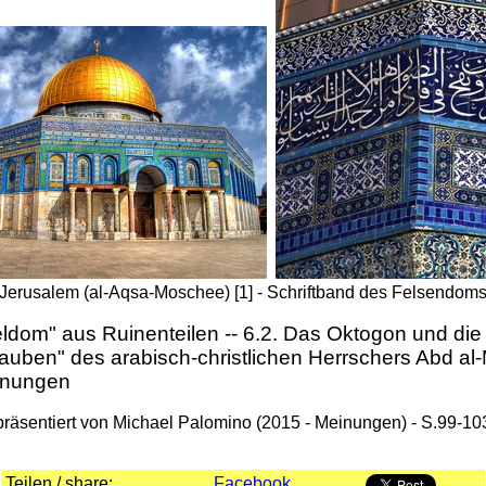
Jerusalem (al-Aqsa-Moschee) [1] -
Schriftband des Felsendoms,
ldom" aus Ruinenteilen -- 6.2. Das Oktogon und die 
uben" des arabisch-christlichen Herrschers Abd al-
einungen
präsentiert von Michael Palomino (2015 - Meinungen) - S.99-10
Teilen / share:
Facebook