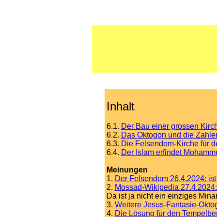
Inhalt
6.1.
Der Bau einer grossen Kirc
6.2.
Das Oktogon und die Zahle
6.3.
Die Felsendom-Kirche für d
6.4.
Der Islam erfindet Mohamme
Meinungen
1.
Der Felsendom 26.4.2024: ist 
2.
Mossad-Wikipedia 27.4.2024: 
Da ist ja nicht ein einziges Minare
3.
Weitere Jesus-Fantasie-Okto
4.
Die Lösung für den Tempelber