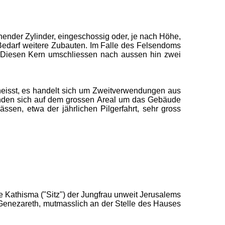
ruhender Zylinder, eingeschossig oder, je nach Höhe,
Bedarf weitere Zubauten. Im Falle des Felsendoms
. Diesen Kern umschliessen nach aussen hin zwei
 heisst, es handelt sich um Zweitverwendungen aus
anden sich auf dem grossen Areal um das Gebäude
en, etwa der jährlichen Pilgerfahrt, sehr gross
e Kathisma ("Sitz") der Jungfrau unweit Jerusalems
 Genezareth, mutmasslich an der Stelle des Hauses