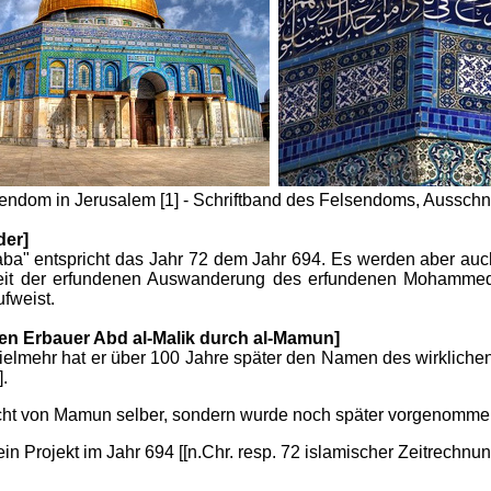
endom in Jerusalem [1] -
Schriftband des Felsendoms, Ausschnit
der]
ba" entspricht das Jahr 72 dem Jahr 694. Es werden aber au
Zeit der erfundenen Auswanderung des erfundenen Mohammed
fweist.
en Erbauer Abd al-Malik durch al-Mamun]
 Vielmehr hat er über 100 Jahre später den Namen des wirkliche
].
icht von Mamun selber, sondern wurde noch später vorgenomme
in Projekt im Jahr 694 [[n.Chr. resp. 72 islamischer Zeitrechnung