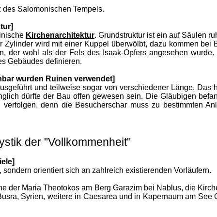
tz des Salomonischen Tempels.
tur]
tinische
Kirchenarchitektur
. Grundstruktur ist ein auf Säulen 
 Zylinder wird mit einer Kuppel überwölbt, dazu kommen bei 
sen, der wohl als der Fels des Isaak-Opfers angesehen wurde
es Gebäudes definieren.
einbar wurden Ruinen verwendet]
ausgeführt und teilweise sogar von verschiedener Länge. Das
lich dürfte der Bau offen gewesen sein. Die Gläubigen bef
verfolgen, denn die Besucherschar muss zu bestimmten Anläss
stik der "Vollkommenheit"
ele]
 sondern orientiert sich an zahlreich existierenden Vorläufern.
che der Maria Theotokos am Berg Garazim bei Nablus, die Kirch
n Busra, Syrien, weitere in Caesarea und in Kapernaum am See