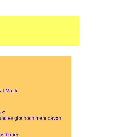
al-Malik
he"
und es gibt noch mehr davon
pel bauen