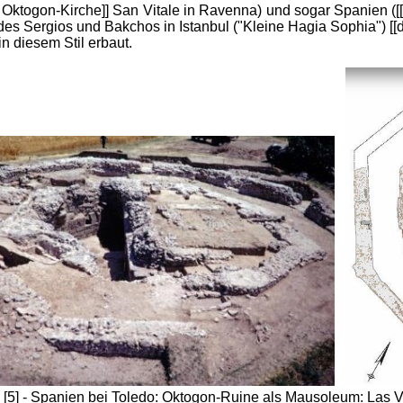
[die Oktogon-Kirche]] San Vitale in Ravenna) und sogar Spanien 
s Sergios und Bakchos in Istanbul ("Kleine Hagia Sophia") [[die
in diesem Stil erbaut.
[5] - Spanien bei Toledo: Oktogon-Ruine als Mausoleum: Las V