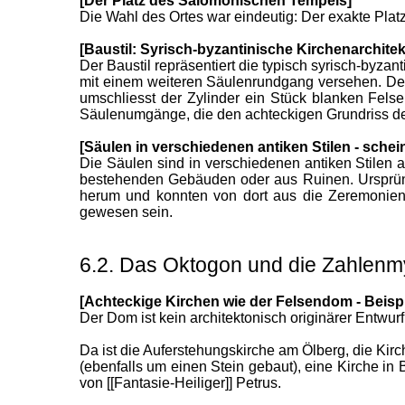
[Der Platz des Salomonischen Tempels]
Die Wahl des Ortes war eindeutig: Der exakte Pla
[Baustil: Syrisch-byzantinische Kirchenarchitek
Der Baustil repräsentiert die typisch syrisch-byzan
mit einem weiteren Säulenrundgang versehen. Der
umschliesst der Zylinder ein Stück blanken Fel
Säulenumgänge, die den achteckigen Grundriss d
[Säulen in verschiedenen antiken Stilen - sch
Die Säulen sind in verschiedenen antiken Stilen 
bestehenden Gebäuden oder aus Ruinen. Ursprüng
herum und konnten von dort aus die Zeremonien 
gewesen sein.
6.2. Das Oktogon und die Zahlenmy
[Achteckige Kirchen wie der Felsendom - Beispi
Der Dom ist kein architektonisch originärer Entwurf,
Da ist die Auferstehungskirche am Ölberg, die Kir
(ebenfalls um einen Stein gebaut), eine Kirche i
von [[Fantasie-Heiliger]] Petrus.