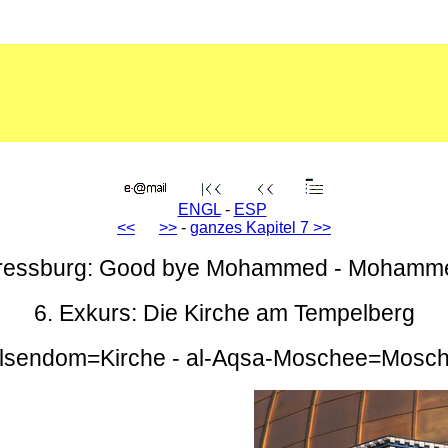
ENGL
-
ESP
<<
>>
-
ganzes Kapitel 7 >>
Pressburg: Good bye Mohammed - Mohamme
6. Exkurs: Die Kirche am Tempelberg
lsendom=Kirche - al-Aqsa-Moschee=Mosc