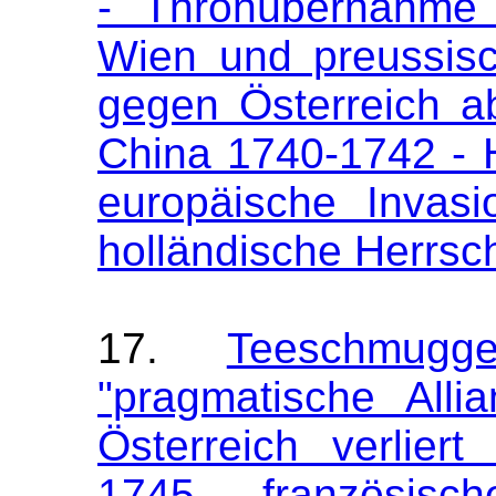
- Thronübernahme 
Wien und preussisc
gegen Österreich a
China 1740-1742 - 
europäische Invas
holländische Herrsc
17.
Teeschmug
"pragmatische Alli
Österreich verlier
1745 - französisc