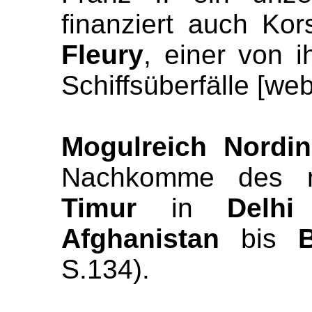
finanziert auch Ko
Fleury
, einer von i
Schiffsüberfälle [we
Mogulreich Nordi
Nachkomme des mo
Timur
in
Delhi
e
Afghanistan
bis
B
S.134).