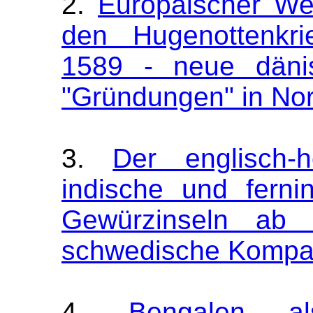
2.
Europäischer We
den Hugenottenkri
1589 - neue däni
"Gründungen" in No
3.
Der englisch-
indische und ferni
Gewürzinseln ab
schwedische Kompa
4.
Bengalen al