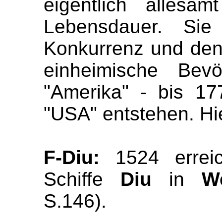
eigentlich allesa
Lebensdauer. Sie
Konkurrenz und den
einheimische Bev
"Amerika" - bis 17
"USA" entstehen. Hie
F-Diu:
1524 errei
Schiffe
Diu
in
W
S.146).