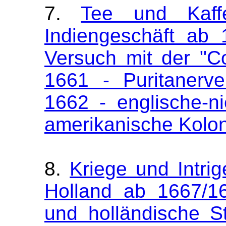
7.
Tee und Kaff
Indiengeschäft ab 
Versuch mit der "C
1661 - Puritanerv
1662 - englische-n
amerikanische Kolo
8.
Kriege und Intri
Holland ab 1667/1
und holländische S