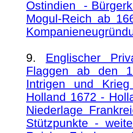
Ostindien - Bürger
Mogul-Reich ab 166
Kompanieneugründ
9.
Englischer Pri
Flaggen ab den 16
Intrigen und Krie
Holland 1672 - Holl
Niederlage Frankre
Stützpunkte - weit